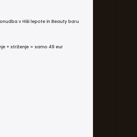
onudba v Hiši lepote in Beauty baru
e + striženje = samo 49 eur