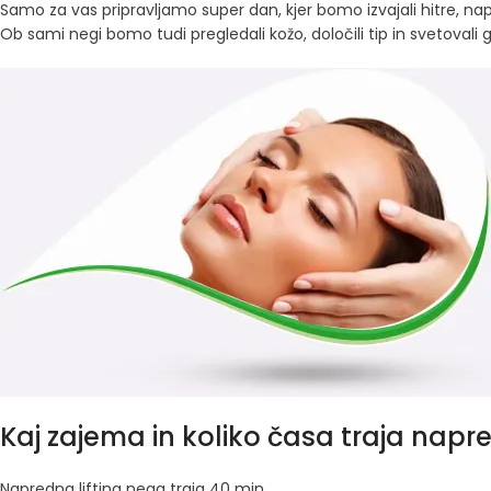
Samo za vas pripravljamo super dan, kjer bomo izvajali hitre, na
Ob sami negi bomo tudi pregledali kožo, določili tip in svetovali
Kaj zajema in koliko časa traja nap
Napredna lifting nega traja 40 min.