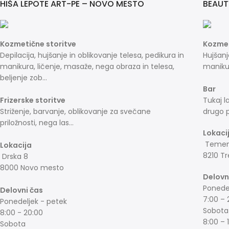
HIŠA LEPOTE ART-PE – NOVO MESTO
BEAUT
Kozmetične storitve
Kozmet
Depilacija, hujšanje in oblikovanje telesa, pedikura in
Hujšanj
manikura, ličenje, masaže, nega obraza in telesa,
manikur
beljenje zob...
Bar
Frizerske storitve
Tukaj l
Striženje, barvanje, oblikovanje za svečane
drugo p
priložnosti, nega las...
Lokaci
Temeni
Lokacija
8210 Tr
Drska 8
8000 Novo mesto
Delovn
Ponedel
Delovni čas
7:00 – 
Ponedeljek - petek
Sobota
8:00 - 20:00
8:00 – 
Sobota