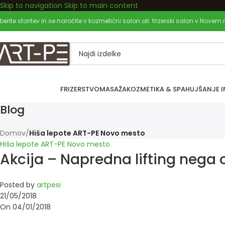
Skip to navigation
Skip to main content
Dobrodošli pri nas!
zberite storitev in se naročite v kozmetični salon ali frizerski salon v Novem
FRIZERSTVO
MASAŽA
KOZMETIKA & SPA
HUJŠANJE I
Blog
Domov
/
Hiša lepote ART-PE Novo mesto
Hiša lepote ART-PE Novo mesto
Akcija – Napredna lifting nega 
Posted by
artpesi
21/05/2018
On 04/01/2018