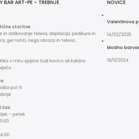
Y BAR ART-PE – TREBNJE
NOVICE
Valentinova p
ične storitve
e in oblikovanje telesa, depilacija, pedikura in
14/02/2025
a, gel nohti, nega obraza in telesa…
Modno barvanj
19/11/2024
ahko v miru spijete tudi kavico ali kakšno
ijačo.
ja
ška pot 6
ebnje
i čas
jek – petek
21:00
14:00