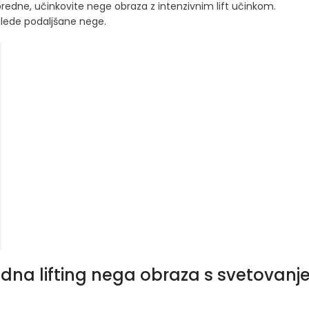
predne, učinkovite nege obraza z intenzivnim lift učinkom.
 glede podaljšane nege.
redna lifting nega obraza s svetovan