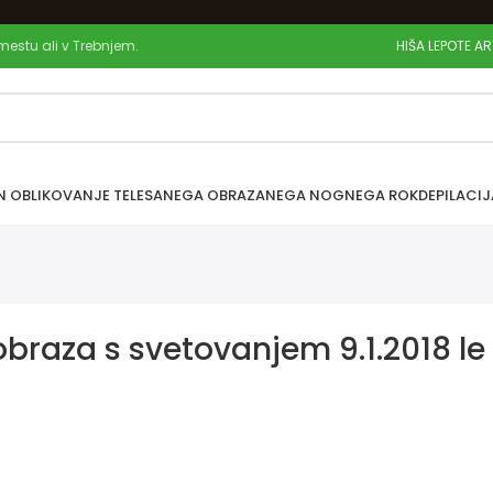
 mestu ali v Trebnjem.
HIŠA LEPOTE A
N OBLIKOVANJE TELESA
NEGA OBRAZA
NEGA NOG
NEGA ROK
DEPILACIJ
obraza s svetovanjem 9.1.2018 le