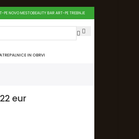
RT-PE NOVO MESTO
BEAUTY BAR ART-PE TREBNJE
A
TREPALNICE IN OBRVI
 22 eur