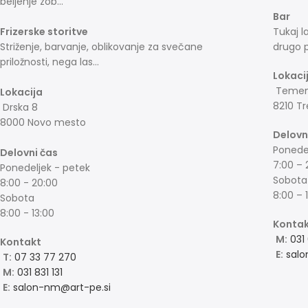
beljenje zob...
Bar
Frizerske storitve
Tukaj l
Striženje, barvanje, oblikovanje za svečane
drugo p
priložnosti, nega las...
Lokaci
Temeni
Lokacija
8210 Tr
Drska 8
8000 Novo mesto
Delovn
Ponedel
Delovni čas
7:00 – 
Ponedeljek - petek
Sobota
8:00 - 20:00
8:00 – 
Sobota
8:00 - 13:00
Konta
M:
031
Kontakt
E:
salo
T:
07 33 77 270
M:
031 831 131
E:
salon-nm@art-pe.si