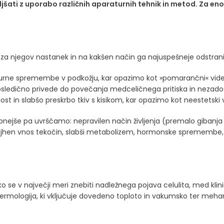
šati z uporabo različnih aparaturnih tehnik in metod. Za eno
ke za njegov nastanek in na kakšen način ga najuspešneje odstran
turne spremembe v podkožju, kar opazimo kot »pomarančni« vide
posledično privede do povečanja medceličnega pritiska in nezados
st in slabšo preskrbo tkiv s kisikom, kar opazimo kot neestetsk
ejše pa uvrščamo: nepravilen način življenja (premalo gibanja i
majhen vnos tekočin, slabši metabolizem, hormonske spremembe, 
o se v največji meri znebiti nadležnega pojava celulita, med kli
ndermologija, ki vključuje dovedeno toploto in vakumsko ter meha