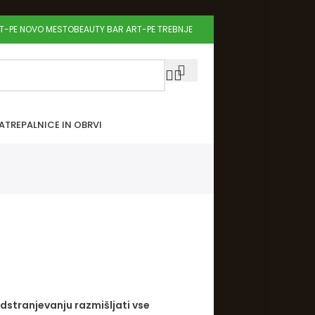
RT-PE NOVO MESTO
BEAUTY BAR ART-PE TREBNJE
A
TREPALNICE IN OBRVI
odstranjevanju razmišljati vse