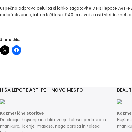
Uspešno odpravo celulita si lahko zagotovite v Hiši lepote ART-PE
radiofrekvenca, infrardeči laser 940 nm, vakumski vlek in mehan
Share this:
HIŠA LEPOTE ART-PE – NOVO MESTO
BEAUT
Kozmetične storitve
Kozmet
Depilacija, hujšanje in oblikovanje telesa, pedikura in
Hujšanj
manikura, ličenje, masaže, nega obraza in telesa,
manikur