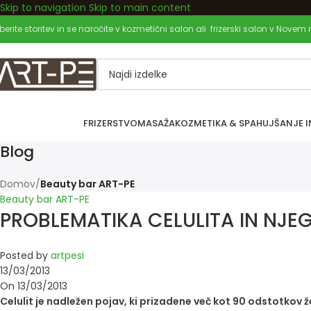
Skip to navigation
Skip to main content
Dobrodošli pri nas!
zberite storitev in se naročite v kozmetični salon ali frizerski salon v Novem
FRIZERSTVO
MASAŽA
KOZMETIKA & SPA
HUJŠANJE I
Blog
Domov
/
Beauty bar ART-PE
Beauty bar ART-PE
PROBLEMATIKA CELULITA IN NJ
Posted by
artpesi
13/03/2013
On 13/03/2013
Celulit je nadležen pojav, ki prizadene več kot 90 odstotkov