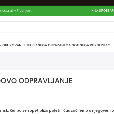
 mestu ali v Trebnjem.
HIŠA LEPOTE A
N OBLIKOVANJE TELESA
NEGA OBRAZA
NEGA NOG
NEGA ROK
DEPILACIJ
EGOVO ODPRAVLJANJE
 žensk. Ker pa se zopet bliža poletni čas začnemo o njegovem 