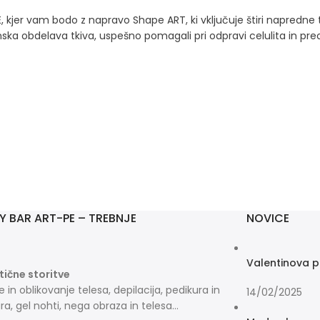
, kjer vam bodo z napravo Shape ART, ki vključuje štiri napredne t
ska obdelava tkiva, uspešno pomagali pri odpravi celulita in pre
Y BAR ART-PE – TREBNJE
NOVICE
Valentinova p
ične storitve
e in oblikovanje telesa, depilacija, pedikura in
14/02/2025
a, gel nohti, nega obraza in telesa…