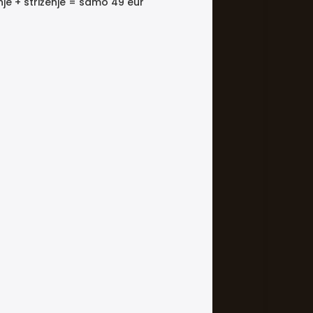
e + striženje = samo 49 eur