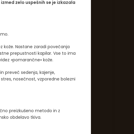
 izmed zelo uspešnih se je izkazala
imo.
z kože. Nastane zaradi povečanja
tne prepustnosti kapilar. Vse to ima
i videz »pomarančne« kože.
n preveč sedenja, kajenje,
stres, nosečnost, vzporedne bolezni
nično preizkušeno metodo in z
nsko obdelavo tkiva.