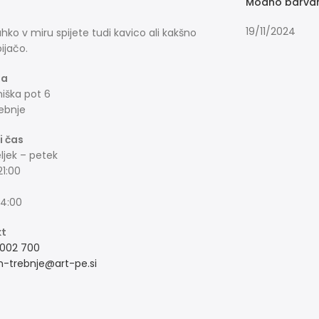
Modno barvanj
19/11/2024
ahko v miru spijete tudi kavico ali kakšno
ijačo.
ja
ška pot 6
ebnje
i čas
jek – petek
21:00
14:00
kt
 002 700
n-trebnje@art-pe.si