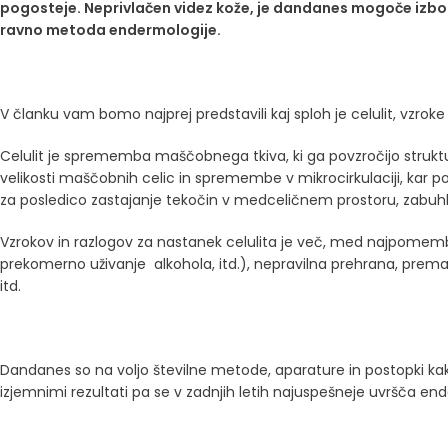
pogosteje. Neprivlačen videz kože, je dandanes mogoče izbolj
ravno metoda endermologije.
V članku vam bomo najprej predstavili kaj sploh je celulit, vzro
Celulit je sprememba maščobnega tkiva, ki ga povzročijo struk
velikosti maščobnih celic in spremembe v mikrocirkulaciji, kar 
za posledico zastajanje tekočin v medceličnem prostoru, zabuhlo
Vzrokov in razlogov za nastanek celulita je več, med najpomembn
prekomerno uživanje alkohola, itd.), nepravilna prehrana, pre
itd.
Dandanes so na voljo številne metode, aparature in postopki kak
izjemnimi rezultati pa se v zadnjih letih najuspešneje uvršča e