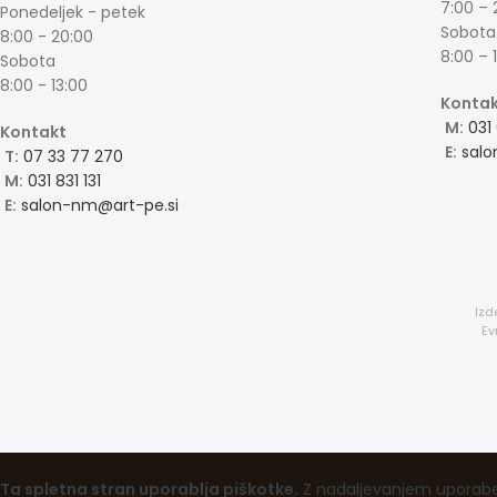
7:00 – 
Ponedeljek - petek
Sobota
8:00 - 20:00
8:00 – 
Sobota
8:00 - 13:00
Konta
M:
031
Kontakt
E:
salo
T:
07 33 77 270
M:
031 831 131
E:
salon-nm@art-pe.si
Izd
Ev
Ta spletna stran uporablja piškotke.
Z nadaljevanjem uporabe 