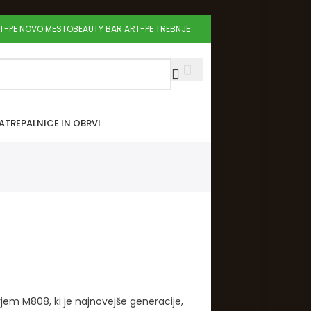
RT-PE NOVO MESTO
BEAUTY BAR ART-PE TREBNJE
A
TREPALNICE IN OBRVI
rjem M808, ki je najnovejše generacije,