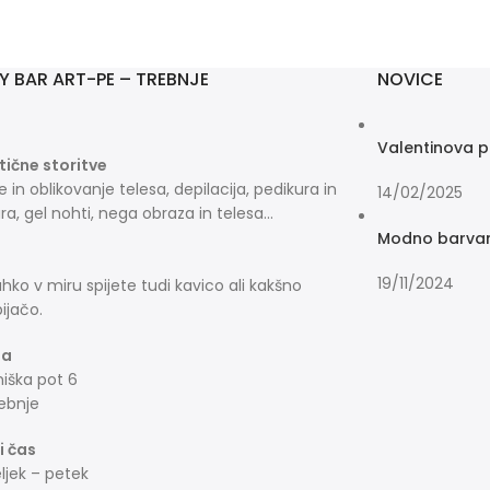
Y BAR ART-PE – TREBNJE
NOVICE
Valentinova p
ične storitve
e in oblikovanje telesa, depilacija, pedikura in
14/02/2025
a, gel nohti, nega obraza in telesa…
Modno barvanj
19/11/2024
ahko v miru spijete tudi kavico ali kakšno
ijačo.
ja
ška pot 6
ebnje
i čas
jek – petek