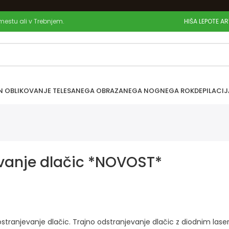
 mestu ali v Trebnjem.
HIŠA LEPOTE A
N OBLIKOVANJE TELESA
NEGA OBRAZA
NEGA NOG
NEGA ROK
DEPILACIJ
evanje dlačic *NOVOST*
stranjevanje dlačic. Trajno odstranjevanje dlačic z diodnim lase