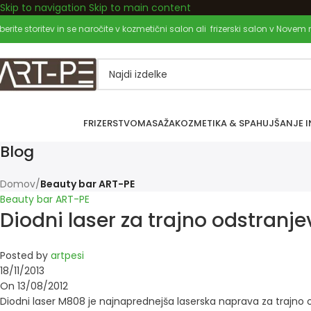
Skip to navigation
Skip to main content
Dobrodošli pri nas!
zberite storitev in se naročite v kozmetični salon ali frizerski salon v Novem
FRIZERSTVO
MASAŽA
KOZMETIKA & SPA
HUJŠANJE I
Blog
Domov
/
Beauty bar ART-PE
Beauty bar ART-PE
Diodni laser za trajno odstranj
Posted by
artpesi
18/11/2013
On 13/08/2012
Diodni laser M808 je najnaprednejša laserska naprava za trajno o