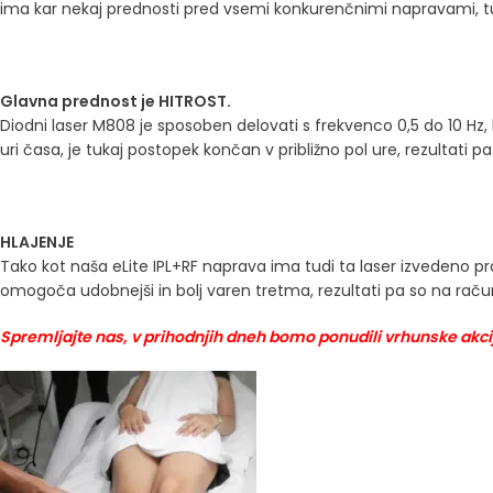
ima kar nekaj prednosti pred vsemi konkurenčnimi napravami, tudi
Glavna prednost je HITROST.
Diodni laser M808 je sposoben delovati s frekvenco 0,5 do 10 Hz,
uri časa, je tukaj postopek končan v približno pol ure, rezultati pa
HLAJENJE
Tako kot naša eLite IPL+RF naprava ima tudi ta laser izvedeno pra
omogoča udobnejši in bolj varen tretma, rezultati pa so na račun 
Spremljajte nas, v prihodnjih dneh bomo ponudili vrhunske akcij