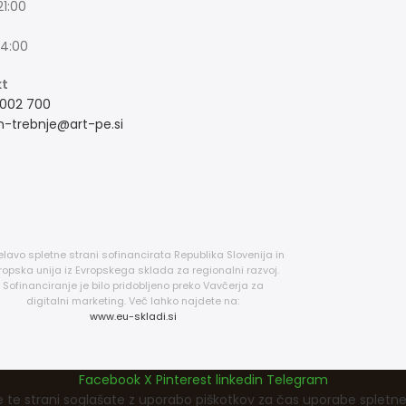
21:00
14:00
kt
 002 700
n-trebnje@art-pe.si
elavo spletne strani sofinancirata Republika Slovenija in
ropska unija iz Evropskega sklada za regionalni razvoj.
Sofinanciranje je bilo pridobljeno preko Vavčerja za
digitalni marketing. Več lahko najdete na:
www.eu-skladi.si
Facebook
X
Pinterest
linkedin
Telegram
te strani soglašate z uporabo piškotkov za čas uporabe spletne 