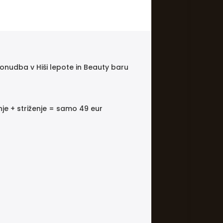
onudba v Hiši lepote in Beauty baru
e + striženje = samo 49 eur