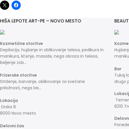
HIŠA LEPOTE ART-PE – NOVO MESTO
BEAUT
Kozmetične storitve
Kozmet
Depilacija, hujšanje in oblikovanje telesa, pedikura in
Hujšanj
manikura, ličenje, masaže, nega obraza in telesa,
manikur
beljenje zob...
Bar
Frizerske storitve
Tukaj l
Striženje, barvanje, oblikovanje za svečane
drugo p
priložnosti, nega las...
Lokaci
Temeni
Lokacija
8210 Tr
Drska 8
8000 Novo mesto
Delovn
Ponedel
Delovni čas