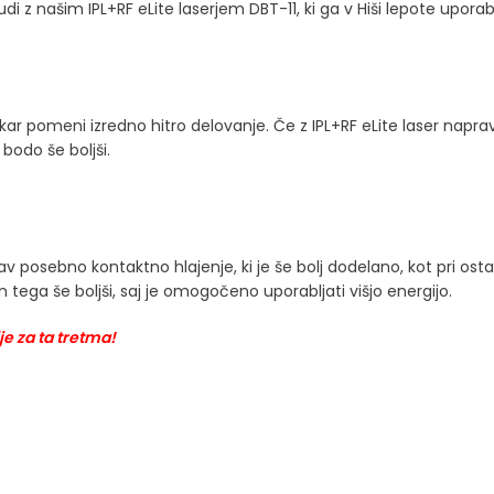
 z našim IPL+RF eLite laserjem DBT-11, ki ga v Hiši lepote uporab
 kar pomeni izredno hitro delovanje. Če z IPL+RF eLite laser napr
 bodo še boljši.
v posebno kontaktno hlajenje, ki je še bolj dodelano, kot pri ost
tega še boljši, saj je omogočeno uporabljati višjo energijo.
e za ta tretma!