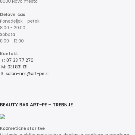
8000 Novo mesto
Delovni čas
Ponedeljek - petek
8:00 - 20:00
Sobota
8:00 - 13:00
Kontakt
T:
07 33 77 270
M:
031 831 131
E:
salon-nm@art-pe.si
BEAUTY BAR ART-PE – TREBNJE
Kozmetične storitve
Hujšanje in oblikovanje telesa, depilacija, pedikura in manikura,