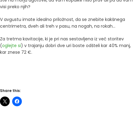
Ste na morju ugotovili, da vam kopalke niso prav ali pa da vam
visi preko njih?
V avgustu imate idealno priložnost, da se znebite kakšnega
centrimetra, dveh ali treh v pasu, na nogah, na rokah…
Za tretma kavitacije, ki je pri nas sestavljena iz več storitev
(
oglejte si
) v trajanju dobri dve uri boste odšteli kar 40% manj,
kar znese 72 €.
Share this: