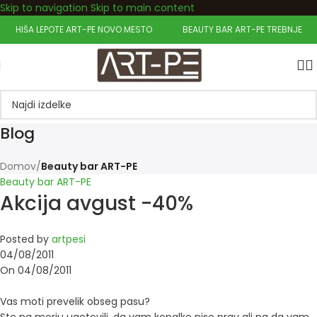
Skip to navigation
Skip to main content
Dobrodošli pri nas!
HIŠA LEPOTE ART-PE NOVO MESTO
BEAUTY BAR ART-PE TREBNJE
Blog
Domov
/
Beauty bar ART-PE
Beauty bar ART-PE
Akcija avgust -40%
Posted by
artpesi
04/08/2011
On 04/08/2011
Vas moti prevelik obseg pasu?