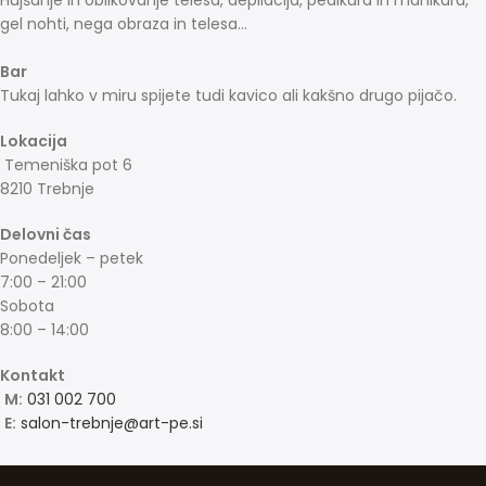
gel nohti, nega obraza in telesa…
Bar
Tukaj lahko v miru spijete tudi kavico ali kakšno drugo pijačo.
Lokacija
Temeniška pot 6
8210 Trebnje
Delovni čas
Ponedeljek – petek
7:00 – 21:00
Sobota
8:00 – 14:00
Kontakt
M:
031 002 700
E:
salon-trebnje@art-pe.si